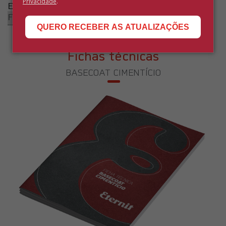
Privacidade
.
Eu preciso de Catálogos de:
QUERO RECEBER AS ATUALIZAÇÕES
Fichas técnicas
BASECOAT CIMENTÍCIO