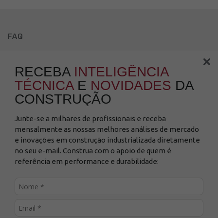
FAQ
Política
de Privacidade
RECEBA
INTELIGÊNCIA
Política de Cookies
TÉCNICA
E
NOVIDADES
DA
CONSTRUÇÃO
Canal de denúncias
Fale Conosco
Junte-se a milhares de profissionais e receba
mensalmente as nossas melhores análises de mercado
0800 021 1709
e inovações em construção industrializada diretamente
Seg a Sex das 7h30 às 17h30
no seu e-mail. Construa com o apoio de quem é
exceto feriados
referência em performance e durabilidade:
Utilizamos cookies e outras tecnologias para
criar a melhor experiência para você, de
acordo com a nossa
Política de Privacidade
e
ao continuar navegando, você concorda com
estas condições.