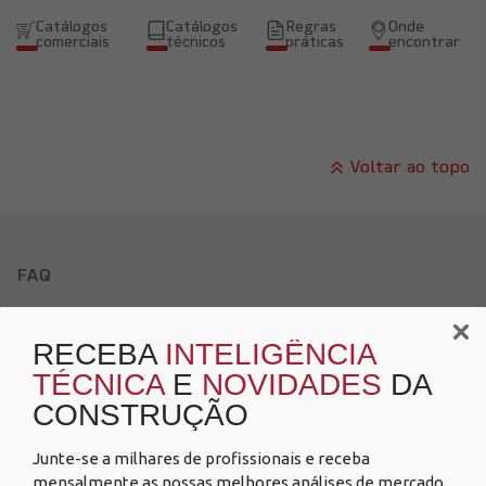
Catálogos
Catálogos
Regras
Onde
comerciais
técnicos
práticas
encontrar
Voltar ao topo
FAQ
Política
de Privacidade
RECEBA
INTELIGÊNCIA
Política de Cookies
TÉCNICA
E
NOVIDADES
DA
CONSTRUÇÃO
Canal de denúncias
Fale Conosco
Junte-se a milhares de profissionais e receba
mensalmente as nossas melhores análises de mercado