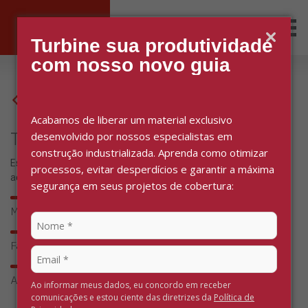
Men
Busca
Turbine sua produtividade
com nosso novo guia
Voltar
Acabamos de liberar um material exclusivo
desenvolvido por nossos especialistas em
Telha Terminal - Telha Canalete 49
construção industrializada. Aprenda como otimizar
Essa peça faz o fechamento do telhado promovendo um
processos, evitar desperdícios e garantir a máxima
acabamento perfeito.
segurança em seus projetos de cobertura:
Melhor acabamento
Fácil instalação
Alta performance
Ao informar meus dados, eu concordo em receber
comunicações e estou ciente das diretrizes da
Política de