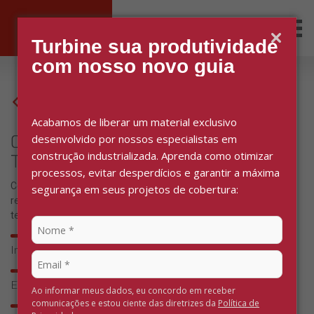
Men
Busca
Turbine sua produtividade
com nosso novo guia
Voltar
Acabamos de liberar um material exclusivo
desenvolvido por nossos especialistas em
Cumeeira Normal (10º, 15º e 20º) -
construção industrializada. Aprenda como otimizar
Telha Ondulada
processos, evitar desperdícios e garantir a máxima
Complemento para telhas Ondulada, esta peça é usada para
segurança em seus projetos de cobertura:
realizar arremate no encontro de águas da parte mais alta do
telhado.
Instalação perfeita
Excelente vedação
Ao informar meus dados, eu concordo em receber
comunicações e estou ciente das diretrizes da
Política de