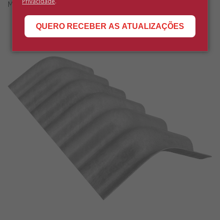
Privacidade
.
Maior durabilidade para o telhado
QUERO RECEBER AS ATUALIZAÇÕES