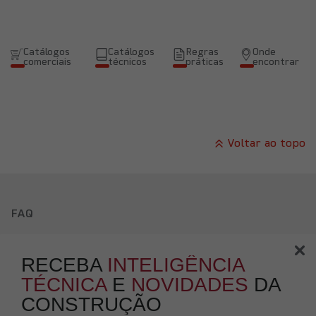
Catálogos
Catálogos
Regras
Onde
comerciais
técnicos
práticas
encontrar
Voltar ao topo
FAQ
Política
de Privacidade
RECEBA
INTELIGÊNCIA
Política de Cookies
TÉCNICA
E
NOVIDADES
DA
CONSTRUÇÃO
Canal de denúncias